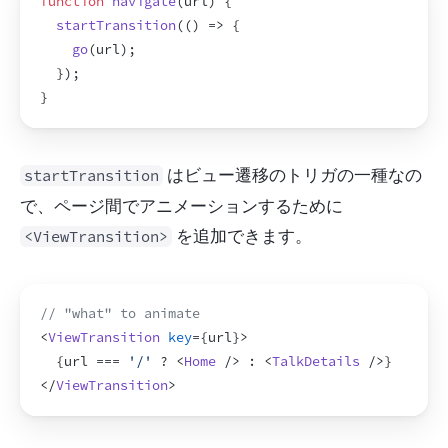
function
navigate
(
url
)
{
startTransition
(
(
)
=>
{
go
(
url
)
;
}
)
;
}
 はビュー遷移のトリガの一種なの
startTransition
で、ページ間でアニメーションするために 
 を追加できます。
<ViewTransition>
// "what" to animate
<
ViewTransition
key
=
{
url
}
>
{
url
 === 
'/'
 ? 
<
Home
/>
 : 
<
TalkDetails
/>
}
</
ViewTransition
>