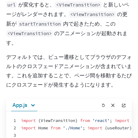
 が変化すると、
 と新しいペ
url
<ViewTransition>
ージがレンダーされます。
 の更
<ViewTransition>
新が 
 内で起きたため、この 
startTransition
 のアニメーションが起動されま
<ViewTransition>
す。
デフォルトでは、ビュー遷移としてブラウザのデフォ
ルトのクロスフェードアニメーションが含まれていま
す。これを追加することで、ページ間を移動するたび
にクロスフェードが発生するようになります。
App.js
1
import
{
ViewTransition
}
from
'react'
;
import
De
2
import
Home
from
'./Home'
;
import
{
useRouter
}
f
3