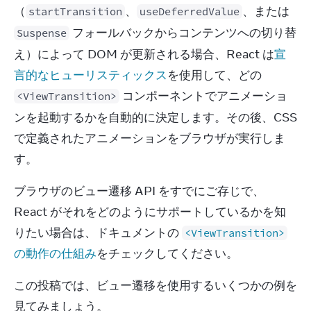
（
、
、または 
startTransition
useDeferredValue
 フォールバックからコンテンツへの切り替
Suspense
え）によって DOM が更新される場合、React は
宣
言的なヒューリスティックス
を使用して、どの 
 コンポーネントでアニメーショ
<ViewTransition>
ンを起動するかを自動的に決定します。その後、CSS 
で定義されたアニメーションをブラウザが実行しま
す。
ブラウザのビュー遷移 API をすでにご存じで、
React がそれをどのようにサポートしているかを知
りたい場合は、ドキュメントの 
<ViewTransition>
の動作の仕組み
をチェックしてください。
この投稿では、ビュー遷移を使用するいくつかの例を
見てみましょう。