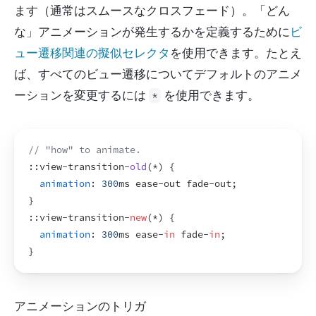
ます（通常はスムースなクロスフェード）。「どん
な」アニメーションが発生するかを定義するために
ビ
ュー遷移関連の擬似セレクタ
を使用できます。たとえ
ば、すべてのビュー遷移についてデフォルトのアニメ
ーションを変更するには 
 を使用できます。
*
// "how" to animate.
:
:
view
-
transition
-
old
(
*
)
{
animation
:
300
ms 
ease
-
out 
fade
-
out
;
}
:
:
view
-
transition
-
new
(
*
)
{
animation
:
300
ms 
ease
-
in
fade
-
in
;
}
アニメーションのトリガ