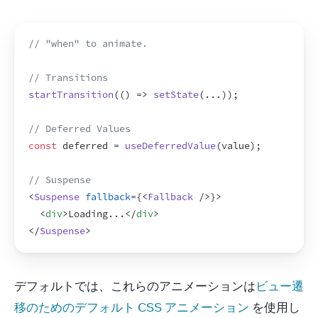
// "when" to animate.
// Transitions
startTransition
(
(
)
=>
setState
(
...
)
)
;
// Deferred Values
const
deferred
 = 
useDeferredValue
(
value
)
;
// Suspense
<
Suspense
fallback
=
{
<
Fallback
/>
}
>
<
div
>
Loading...
</
div
>
</
Suspense
>
デフォルトでは、これらのアニメーションは
ビュー遷
移のためのデフォルト CSS アニメーション
 を使用し