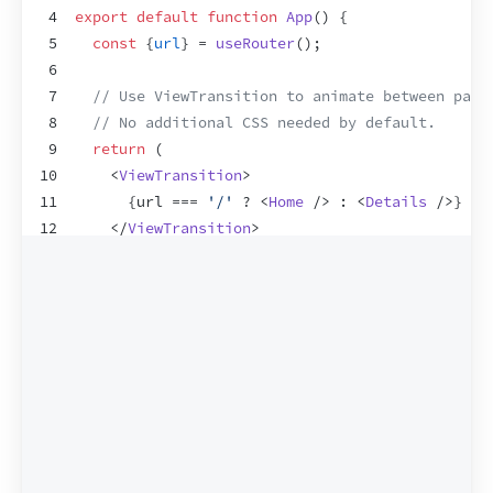
4
export
default
function
App
(
)
{
5
const
{
url
}
 = 
useRouter
(
)
;
6
7
// Use ViewTransition to animate between page
8
// No additional CSS needed by default.
9
return
(
10
<
ViewTransition
>
11
{
url
 === 
'/'
 ? 
<
Home
/>
 : 
<
Details
/>
}
12
</
ViewTransition
>
13
)
;
14
}
15