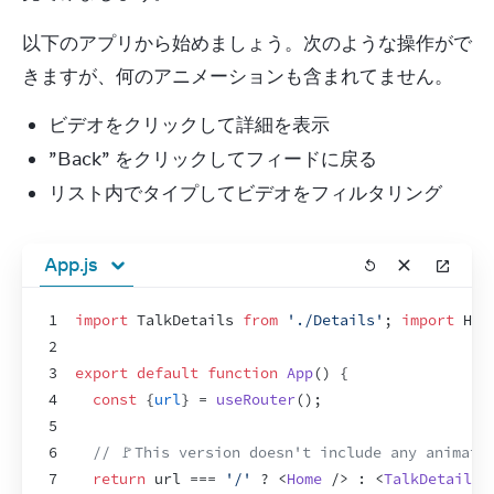
以下のアプリから始めましょう。次のような操作がで
きますが、何のアニメーションも含まれてません。
ビデオをクリックして詳細を表示
”Back” をクリックしてフィードに戻る
リスト内でタイプしてビデオをフィルタリング
App.js
1
import
TalkDetails
from
'./Details'
;
import
Hom
2
3
export
default
function
App
(
)
{
4
const
{
url
}
 = 
useRouter
(
)
;
5
6
// 🚩This version doesn't include any animati
7
return
url
 === 
'/'
 ? 
<
Home
/>
 : 
<
TalkDetails