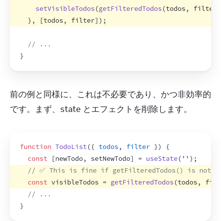
setVisibleTodos
(
getFilteredTodos
(
todos
,
filter
)
}
,
[
todos
,
filter
]
)
;
// ...
}
前の例と同様に、これは不必要であり、かつ非効率的
です。まず、state とエフェクトを削除します。
function
TodoList
(
{
todos
,
filter
}
)
{
const
[
newTodo
,
setNewTodo
]
 = 
useState
(
''
)
;
// ✅ This is fine if getFilteredTodos() is not s
const
visibleTodos
 = 
getFilteredTodos
(
todos
,
filt
// ...
}