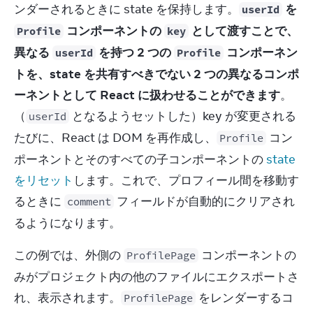
ンダーされるときに state を保持します。
 を 
userId
 コンポーネントの 
 として渡すことで、
Profile
key
異なる 
 を持つ 2 つの 
 コンポーネン
userId
Profile
トを、state を共有すべきでない 2 つの異なるコンポ
ーネントとして React に扱わせることができます
。
（
 となるようセットした）key が変更される
userId
たびに、React は DOM を再作成し、
 コン
Profile
ポーネントとそのすべての子コンポーネントの 
state 
をリセット
します。これで、プロフィール間を移動す
るときに 
 フィールドが自動的にクリアされ
comment
るようになります。
この例では、外側の 
 コンポーネントの
ProfilePage
みがプロジェクト内の他のファイルにエクスポートさ
れ、表示されます。
 をレンダーするコ
ProfilePage