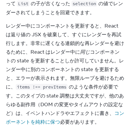
って 
 の子が古くなった 
 の値でレン
List
selection
ダーされてしまうことを回避できます。
レンダー中にコンポーネントを更新すると、React 
は返り値の JSX を破棄して、すぐにレンダーを再試
行します。非常に遅くなる連鎖的な再レンダーを避け
るために、React はレンダー中に
同じ
コンポーネン
トの state を更新することしか許可していません。レ
ンダー中に別のコンポーネントの state を更新する
と、エラーが表示されます。無限ループを避けるため
に、
 のような条件が必要で
items !== prevItems
す。このタイプの state 調整は大丈夫ですが、他のあ
らゆる副作用（DOM の変更やタイムアウトの設定な
ど）は、イベントハンドラやエフェクトに書き、
コン
ポーネントを純粋に保つ
必要があります。