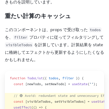
きものを説明しています。
重たい計算のキャッシュ
このコンポーネントは、props で受け取った 
todos
を、
 プロパティに従ってフィルタリングして 
filter
 を計算しています。計算結果を state 
visibleTodos
に格納してエフェクトから更新するようにしたくなる
かもしれません。
function
TodoList
(
{
todos
,
filter
}
)
{
const
[
newTodo
,
setNewTodo
]
 = 
useState
(
''
)
;
// 🔴 Avoid: redundant state and unnecessary Effe
const
[
visibleTodos
,
setVisibleTodos
]
 = 
useState
(
useEffect
(
(
)
=>
{