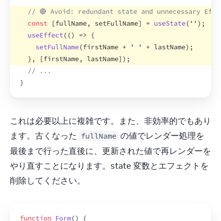
// 🔴 Avoid: redundant state and unnecessary Effe
const
[
fullName
,
setFullName
]
 = 
useState
(
''
)
;
useEffect
(
(
)
=>
{
setFullName
(
firstName
 + 
' '
 + 
lastName
)
;
}
,
[
firstName
,
lastName
]
)
;
// ...
}
これは必要以上に複雑です。また、非効率的でもあり
ます。古くなった 
 の値でレンダー処理を
fullName
最後まで行った直後に、更新された値で再レンダーを
やり直すことになります。state 変数とエフェクトを
削除してください。
function
Form
(
)
{