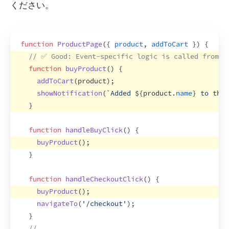
ください。
function
ProductPage
(
{
product
,
addToCart
}
)
{
// ✅ Good: Event-specific logic is called from e
function
buyProduct
(
)
{
addToCart
(
product
)
;
showNotification
(
`Added 
${
product
.
name
}
 to the 
}
function
handleBuyClick
(
)
{
buyProduct
(
)
;
}
function
handleCheckoutClick
(
)
{
buyProduct
(
)
;
navigateTo
(
'/checkout'
)
;
}
// ...