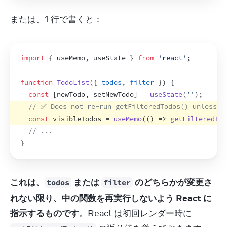
または、1 行で書くと：
import
{
useMemo
,
useState
}
from
'react'
;
function
TodoList
(
{
todos
,
filter
}
)
{
const
[
newTodo
,
setNewTodo
]
 = 
useState
(
''
)
;
// ✅ Does not re-run getFilteredTodos() unless t
const
visibleTodos
 = 
useMemo
(
(
)
=>
getFilteredTod
// ...
}
これは、
 または 
 のどちらかが変更さ
todos
filter
れない限り、中の関数を再実行しないよう React に
指示するものです
。React は初回レンダー時に 