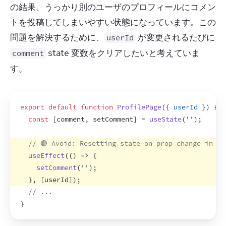
の結果、うっかり別のユーザのプロフィールにコメン
トを投稿してしまいやすい状態になっています。この
問題を解決するために、
 が変更されるたびに 
userId
 state 変数をクリアしたいと考えていま
comment
す。
export
default
function
ProfilePage
(
{
userId
}
)
{
const
[
comment
,
setComment
]
 = 
useState
(
''
)
;
// 🔴 Avoid: Resetting state on prop change in an
useEffect
(
(
)
=>
{
setComment
(
''
)
;
}
,
[
userId
]
)
;
// ...
}