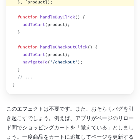
}
,
[
product
]
)
;
function
handleBuyClick
(
)
{
addToCart
(
product
)
;
}
function
handleCheckoutClick
(
)
{
addToCart
(
product
)
;
navigateTo
(
'/checkout'
)
;
}
// ...
}
このエフェクトは不要です。また、おそらくバグを引
き起こすでしょう。例えば、アプリがページのリロー
ド間でショッピングカートを「覚えている」としまし
ょう。一度商品をカートに追加してページを更新する