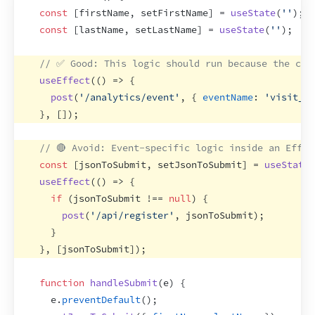
const
[
firstName
,
setFirstName
]
 = 
useState
(
''
)
;
const
[
lastName
,
setLastName
]
 = 
useState
(
''
)
;
// ✅ Good: This logic should run because the com
useEffect
(
(
)
=>
{
post
(
'/analytics/event'
,
{
eventName
:
'visit_fo
}
,
[
]
)
;
// 🔴 Avoid: Event-specific logic inside an Effec
const
[
jsonToSubmit
,
setJsonToSubmit
]
 = 
useState
(
useEffect
(
(
)
=>
{
if
(
jsonToSubmit
 !== 
null
)
{
post
(
'/api/register'
,
jsonToSubmit
)
;
}
}
,
[
jsonToSubmit
]
)
;
function
handleSubmit
(
e
)
{
e
.
preventDefault
(
)
;