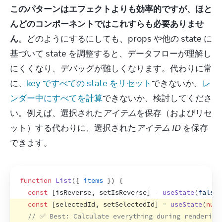
このパターンはエフェクトよりも効率的ですが、ほと
んどのコンポーネントではこれすらも必要ありませ
ん
。どのようにするにしても、props や他の state に
基づいて state を調整すると、データフローが理解し
にくくなり、デバッグが難しくなります。代わりに常
に、
key ですべての state をリセット
できないか、
レ
ンダー中にすべてを計算
できないか、検討してくださ
い。例えば、選択された
アイテム
を保存（およびリセ
ット）する代わりに、選択された
アイテム ID
 を保存
できます。
function
List
(
{
items
}
)
{
const
[
isReverse
,
setIsReverse
]
 = 
useState
(
false
)
const
[
selectedId
,
setSelectedId
]
 = 
useState
(
null
// ✅ Best: Calculate everything during rendering