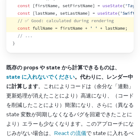
const
[
firstName
,
setFirstName
]
 = 
useState
(
'Taylo
const
[
lastName
,
setLastName
]
 = 
useState
(
'Swift'
)
// ✅ Good: calculated during rendering
const
fullName
 = 
firstName
 + 
' '
 + 
lastName
;
// ...
}
既存の props や state から計算できるものは、
state に入れないでください
。代わりに、レンダー中
に計算します
。これによりコードは（余分な「連動」
更新処理が消えたことにより）高速になり、（コード
を削減したことにより）簡潔になり、さらに（異なる 
state 変数が同期しなくなるバグを回避できたことに
より）エラーも少なくなります。このアプローチにな
じみがない場合は、
React の流儀
で state に入れるべ