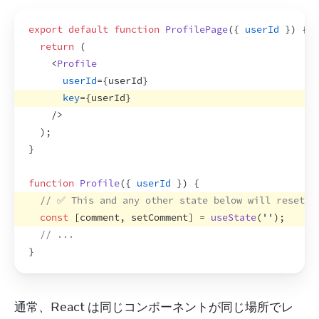
export
default
function
ProfilePage
(
{
userId
}
)
{
return
(
<
Profile
userId
=
{
userId
}
key
=
{
userId
}
/>
)
;
}
function
Profile
(
{
userId
}
)
{
// ✅ This and any other state below will reset o
const
[
comment
,
setComment
]
 = 
useState
(
''
)
;
// ...
}
通常、React は同じコンポーネントが同じ場所でレ