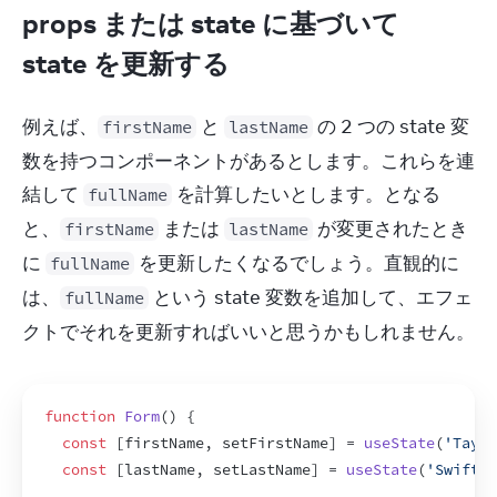
props または state に基づいて
state を更新する
例えば、
 と 
 の 2 つの state 変
firstName
lastName
数を持つコンポーネントがあるとします。これらを連
結して 
 を計算したいとします。となる
fullName
と、
 または 
 が変更されたとき
firstName
lastName
に 
 を更新したくなるでしょう。直観的に
fullName
は、
 という state 変数を追加して、エフェ
fullName
クトでそれを更新すればいいと思うかもしれません。
function
Form
(
)
{
const
[
firstName
,
setFirstName
]
 = 
useState
(
'Taylo
const
[
lastName
,
setLastName
]
 = 
useState
(
'Swift'
)