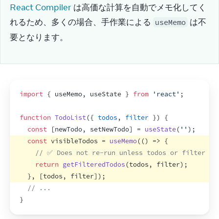
React Compiler
 は高価な計算を自動でメモ化してく
れるため、多くの場合、手作業による 
 は不
useMemo
要となります。
import
{
useMemo
,
useState
}
from
'react'
;
function
TodoList
(
{
todos
,
filter
}
)
{
const
[
newTodo
,
setNewTodo
]
 = 
useState
(
''
)
;
const
visibleTodos
 = 
useMemo
(
(
)
=>
{
// ✅ Does not re-run unless todos or filter ch
return
getFilteredTodos
(
todos
,
filter
)
;
}
,
[
todos
,
filter
]
)
;
// ...
}