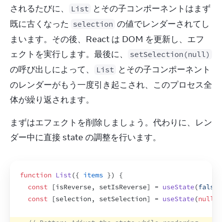
されるたびに、
 とその子コンポーネントはまず
List
既に古くなった 
 の値でレンダーされてし
selection
まいます。その後、React は DOM を更新し、エフ
ェクトを実行します。最後に、
setSelection(null)
の呼び出しによって、
 とその子コンポーネント
List
のレンダーがもう一度引き起こされ、このプロセス全
体が繰り返されます。
まずはエフェクトを削除しましょう。代わりに、レン
ダー中に直接 state の調整を行います。
function
List
(
{
items
}
)
{
const
[
isReverse
,
setIsReverse
]
 = 
useState
(
false
)
const
[
selection
,
setSelection
]
 = 
useState
(
null
)
;