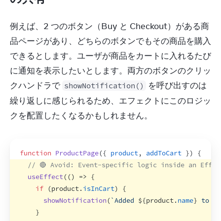
例えば、2 つのボタン（Buy と Checkout）がある商
品ページがあり、どちらのボタンでもその商品を購入
できるとします。ユーザが商品をカートに入れるたび
に通知を表示したいとします。両方のボタンのクリッ
クハンドラで 
 を呼び出すのは
showNotification()
繰り返しに感じられるため、エフェクトにこのロジッ
クを配置したくなるかもしれません。
function
ProductPage
(
{
product
,
addToCart
}
)
{
// 🔴 Avoid: Event-specific logic inside an Effec
useEffect
(
(
)
=>
{
if
(
product
.
isInCart
)
{
showNotification
(
`Added 
${
product
.
name
}
 to th
}