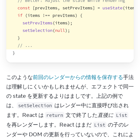
// Better: Adjust the state while rendering
const
[
prevItems
,
setPrevItems
]
 = 
useState
(
items
)
if
(
items
 !== 
prevItems
)
{
setPrevItems
(
items
)
;
setSelection
(
null
)
;
}
// ...
}
このような
前回のレンダーからの情報を保存する
手法
は理解しにくいかもしれませんが、エフェクトで同一
の state を更新するよりはましです。上記の例で
は、
 はレンダー中に直接呼び出され
setSelection
ます。React は 
 文で終了した
直後に
return
List
を再レンダーします。React はまだ 
 の子のレ
List
ンダーや DOM の更新を行っていないので、これによ