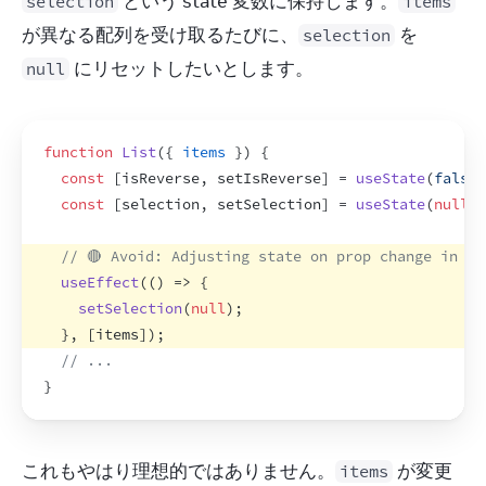
 という state 変数に保持します。
selection
items
が異なる配列を受け取るたびに、
 を 
selection
 にリセットしたいとします。
null
function
List
(
{
items
}
)
{
const
[
isReverse
,
setIsReverse
]
 = 
useState
(
false
)
const
[
selection
,
setSelection
]
 = 
useState
(
null
)
;
// 🔴 Avoid: Adjusting state on prop change in an
useEffect
(
(
)
=>
{
setSelection
(
null
)
;
}
,
[
items
]
)
;
// ...
}
これもやはり理想的ではありません。
 が変更
items