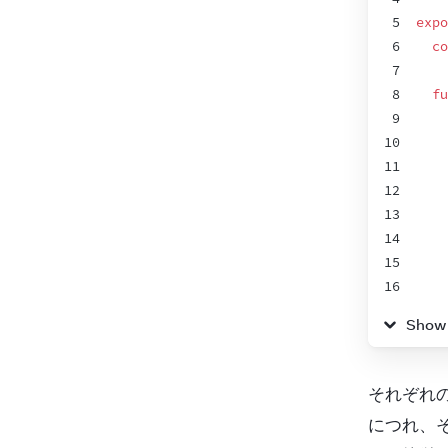
5
expo
6
co
7
8
fu
9
10
11
12
13
14
15
16
17
}
Show
18
19
fu
20
それぞれ
21
につれ、そ
22