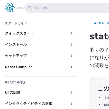
Search
v
19.2
React
スタートガイド
LEARN RE
st
クイックスタート
インストール
多くのイ
セットアップ
になりが
の関数を
React Compiler
REACT を学ぶ
こ
UI の記述
リ
インタラクティビティの追加
us