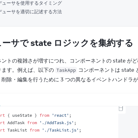
デューサを使用するタイミング
デューサを適切に記述する方法
ーサで state ロジックを集約する
ントの複雑さが増すにつれ、コンポーネントの state 
ります。例えば、以下の 
 コンポーネントは state 
TaskApp
・削除・編集を行うために 3 つの異なるイベントハンドラ
rt
{
useState
}
from
'react'
;
rt
AddTask
from
'./AddTask.js'
;
rt
TaskList
from
'./TaskList.js'
;