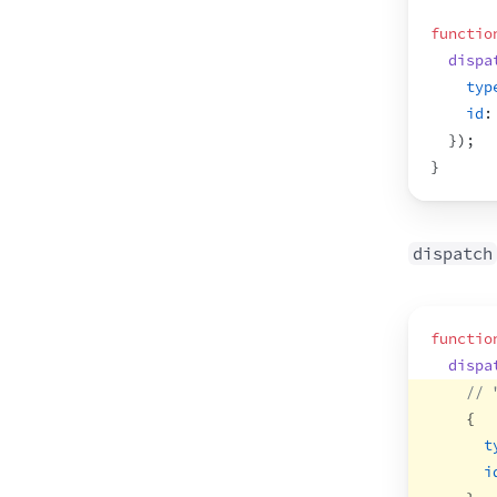
functio
dispa
typ
id
:
}
)
;
}
dispatch
functio
dispa
// 
{
t
i