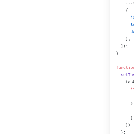
...
{
i
t
d
}
,
]
)
;
}
functio
setTa
tas
i
}
}
}
)
)
;