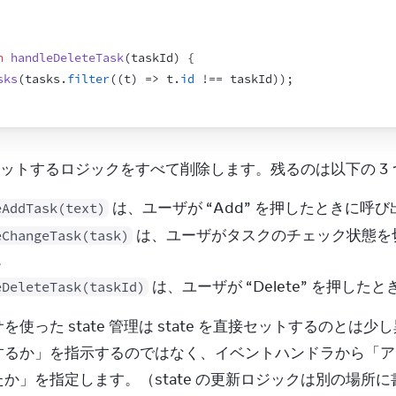
n
handleDeleteTask
(
taskId
)
{
sks
(
tasks
.
filter
(
(
t
)
=>
t
.
id
 !== 
taskId
)
)
;
 をセットするロジックをすべて削除します。残るのは以下の 
は、ユーザが “Add” を押したときに呼
eAddTask(text)
は、ユーザがタスクのチェック状態を切り
eChangeTask(task)
。
は、ユーザが “Delete” を押し
eDeleteTask(taskId)
使った state 管理は state を直接セットするのとは少し異
するか」を指示するのではなく、イベントハンドラから「ア
か」を指定します。（state の更新ロジックは別の場所