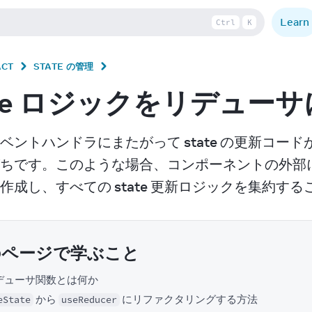
Learn
Ctrl
K
ACT
STATE の管理
ate ロジックをリデュー
ベントハンドラにまたがって state の更新コ
ちです。このような場合、コンポーネントの外部
作成し、すべての state 更新ロジックを集約す
のページで学ぶこと
デューサ関数とは何か
から
にリファクタリングする方法
eState
useReducer