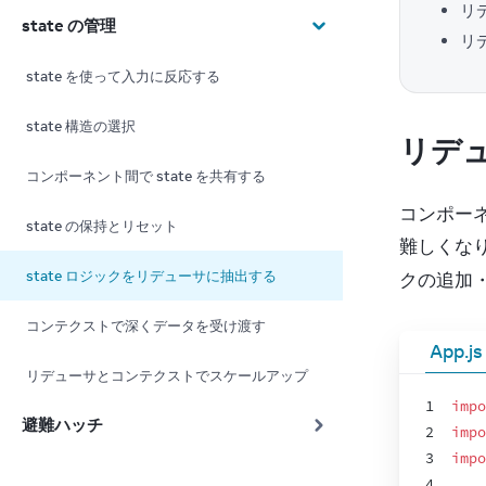
リ
state の管理
リ
state を使って入力に反応する
state 構造の選択
リデュ
コンポーネント間で state を共有する
コンポーネ
state の保持とリセット
難しくな
state ロジックをリデューサに抽出する
クの追加
コンテクストで深くデータを受け渡す
App.js
リデューサとコンテクストでスケールアップ
1
impo
避難ハッチ
2
impo
3
impo
4