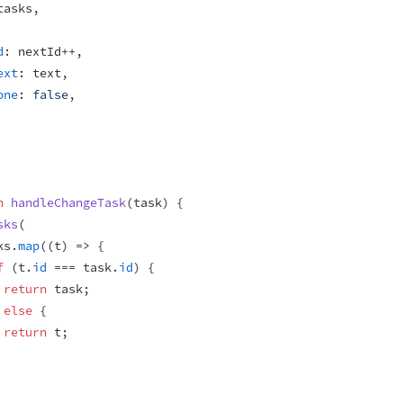
tasks
,
d
:
nextId
++
,
ext
:
text
,
one
:
false
,
n
handleChangeTask
(
task
)
{
sks
(
ks
.
map
(
(
t
)
=>
{
f
(
t
.
id
 === 
task
.
id
)
{
return
task
;
else
{
return
t
;