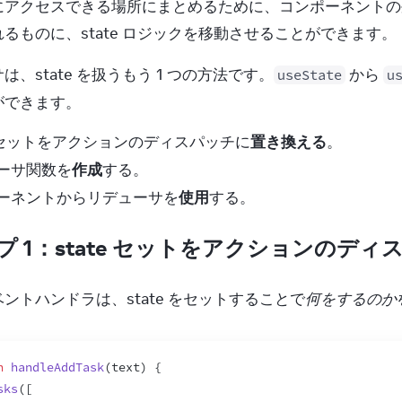
にアクセスできる場所にまとめるために、コンポーネントの外
return
task
;
}
else
{
るものに、state ロジックを移動させることができます。
return
t
;
}
は、state を扱うもう 1 つの方法です。
 から 
useState
u
}
)
ができます。
)
;
te セットをアクションのディスパッチに
置き換える
。
ーサ関数を
作成
する。
nction
handleDeleteTask
(
taskId
)
{
ーネントからリデューサを
使用
する。
setTasks
(
tasks
.
filter
(
(
t
)
=>
t
.
id
 !== 
taskId
)
)
;
プ 1：state セットをアクションのデ
turn
(
<
>
ントハンドラは、state をセットすることで
何をするのか
n
handleAddTask
(
text
)
{
sks
(
[