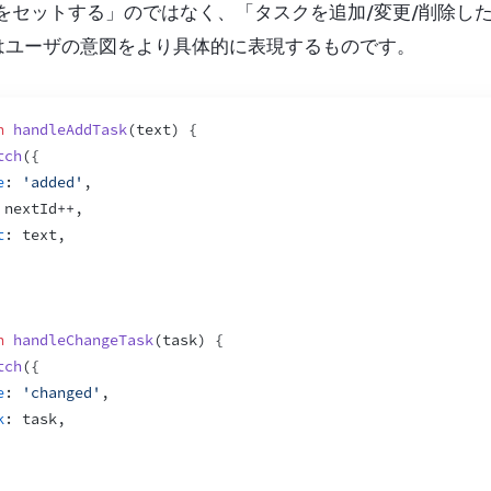
 をセットする」のではなく、「タスクを追加/変更/削除し
はユーザの意図をより具体的に表現するものです。
n
handleAddTask
(
text
)
{
tch
(
{
e
:
'added'
,
nextId
++
,
t
:
text
,
n
handleChangeTask
(
task
)
{
tch
(
{
e
:
'changed'
,
k
:
task
,