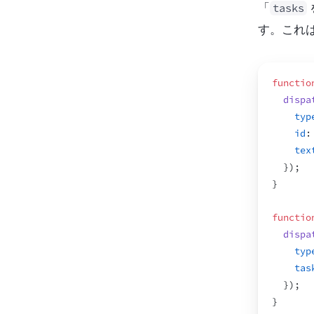
「
tasks
す。これ
functio
dispa
typ
id
:
tex
}
)
;
}
functio
dispa
typ
tas
}
)
;
}