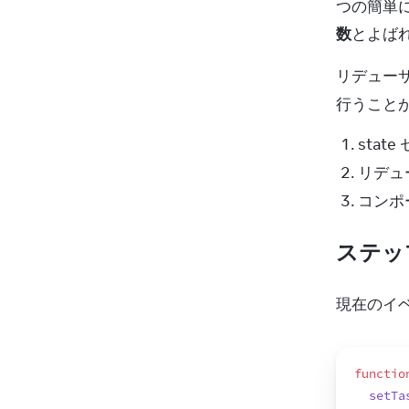
つの簡単
23
24
数
とよばれ
25
26
リデューサ
27
行うこと
28
29
}
sta
30
リデュ
31
fu
コンポ
32
33
}
ステッ
34
35
re
36
現在のイベ
functio
setTa