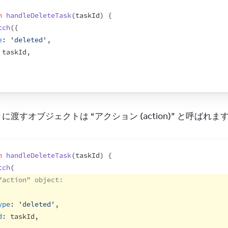
n
handleDeleteTask
(
taskId
)
{
tch
(
{
e
:
'deleted'
,
taskId
,
 に渡すオブジェクトは “アクション (action)” と呼ばれま
n
handleDeleteTask
(
taskId
)
{
tch
(
"action" object:
ype
:
'deleted'
,
d
:
taskId
,