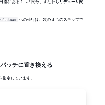
部にある 1 つの関数、すなわち
リデューサ関
 への移行は、次の 3 つのステップで
seReducer
ィスパッチに置き換える
を指定しています。