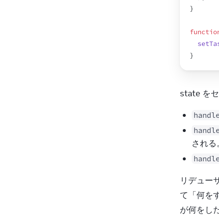
}
functio
setTa
}
state
handl
handl
される
handl
リデューサを
て「何を
が何をした