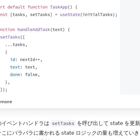
rt
default
function
TaskApp
(
)
{
nst
[
tasks
,
setTasks
]
 = 
useState
(
initialTasks
)
;
nction
handleAddTask
(
text
)
{
setTasks
(
[
...
tasks
,
{
id
:
nextId
++
,
text
:
text
,
done
:
false
,
}
,
]
)
;
 more
nction
handleChangeTask
(
task
)
{
setTasks
(
のイベントハンドラは 
 を呼び出して state
setTasks
tasks
.
map
(
(
t
)
=>
{
こにバラバラに書かれる state ロジックの量も増えてい
if
(
t
.
id
 === 
task
.
id
)
{