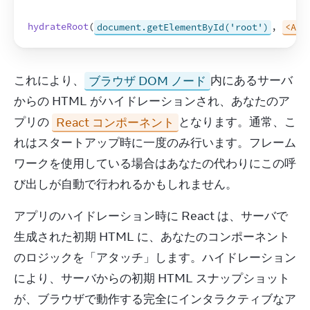
hydrateRoot
(
document.getElementById('root')
,
<App
これにより、
ブラウザ DOM ノード
内にあるサーバ
からの HTML がハイドレーションされ、あなたのア
プリの 
React コンポーネント
となります。通常、こ
れはスタートアップ時に一度のみ行います。フレーム
ワークを使用している場合はあなたの代わりにこの呼
び出しが自動で行われるかもしれません。
アプリのハイドレーション時に React は、サーバで
生成された初期 HTML に、あなたのコンポーネント
のロジックを「アタッチ」します。ハイドレーション
により、サーバからの初期 HTML スナップショット
が、ブラウザで動作する完全にインタラクティブなア