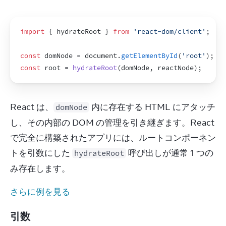
import
{
hydrateRoot
}
from
'react-dom/client'
;
const
domNode
 = 
document
.
getElementById
(
'root'
)
;
const
root
 = 
hydrateRoot
(
domNode
,
reactNode
)
;
React は、
 内に存在する HTML にアタッチ
domNode
し、その内部の DOM の管理を引き継ぎます。React 
で完全に構築されたアプリには、ルートコンポーネン
トを引数にした 
 呼び出しが通常 1 つの
hydrateRoot
み存在します。
さらに例を見る
引数