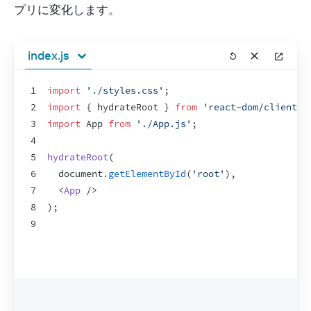
プリに変化します。
index.js
1
import
'./styles.css'
;
2
import
{
hydrateRoot
}
from
'react-dom/client'
;
3
import
App
from
'./App.js'
;
4
5
hydrateRoot
(
6
document
.
getElementById
(
'root'
)
,
7
<
App
/>
8
)
;
9