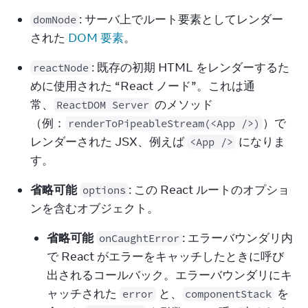
: サーバ上でルート要素としてレンダー
domNode
された 
DOM 要素
。
: 既存の初期 HTML をレンダーするた
reactNode
めに使用された “React ノード”。これは通
常、
 のメソッド
ReactDOM Server
（例：
）で
renderToPipeableStream(<App />)
レンダーされた JSX、例えば 
 になりま
<App />
す。
省略可能
: この React ルートのオプショ
options
ンを含むオブジェクト。
省略可能
: エラーバウンダリ内
onCaughtError
で React がエラーをキャッチしたときに呼び
出されるコールバック。エラーバウンダリにキ
ャッチされた
と、
を
error
componentStack