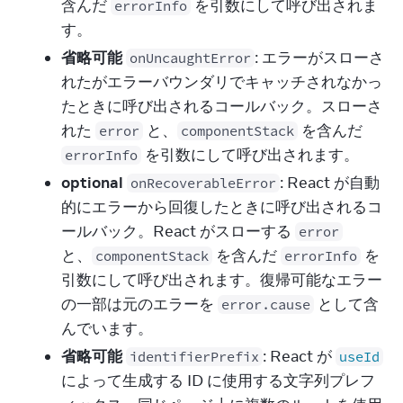
含んだ
を引数にして呼び出されま
errorInfo
す。
省略可能
: エラーがスローさ
onUncaughtError
れたがエラーバウンダリでキャッチされなかっ
たときに呼び出されるコールバック。スローさ
れた
と、
を含んだ
error
componentStack
を引数にして呼び出されます。
errorInfo
optional
: React が自動
onRecoverableError
的にエラーから回復したときに呼び出されるコ
ールバック。React がスローする
error
と、
を含んだ
を
componentStack
errorInfo
引数にして呼び出されます。復帰可能なエラー
の一部は元のエラーを
として含
error.cause
んでいます。
省略可能
: React が
identifierPrefix
useId
によって生成する ID に使用する文字列プレフ