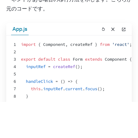
元のコードです。
App.js
1
import
{
Component
,
createRef
}
from
'react'
;
2
3
export
default
class
 Form 
extends
Component
{
4
inputRef
 = 
createRef
(
)
;
5
6
handleClick
 = 
(
)
=>
{
7
this
.
inputRef
.
current
.
focus
(
)
;
8
}
9
10
render
(
)
{
11
return
(
12
<
>
13
<
input
ref
=
{
this
.
inputRef
}
/>
Show more