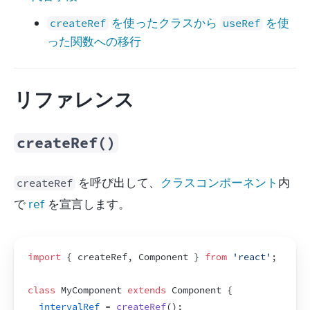
を使ったクラスから
を使
createRef
useRef
った関数への移行
リファレンス
createRef()
 を呼び出して、
クラスコンポーネント
内
createRef
で 
ref
 を宣言します。
import
{
createRef
,
Component
}
from
'react'
;
class
 MyComponent 
extends
Component
{
intervalRef
 = 
createRef
(
)
;