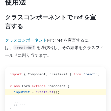
使用法
クラスコンポーネントで ref を宣
言する
クラスコンポーネント
内で ref を宣言するに
は、
 を呼び出し、その結果をクラスフィ
createRef
ールドに割り当てます。
import
{
Component
,
createRef
}
from
'react'
;
class
 Form 
extends
Component
{
inputRef
 = 
createRef
(
)
;
// ...
}