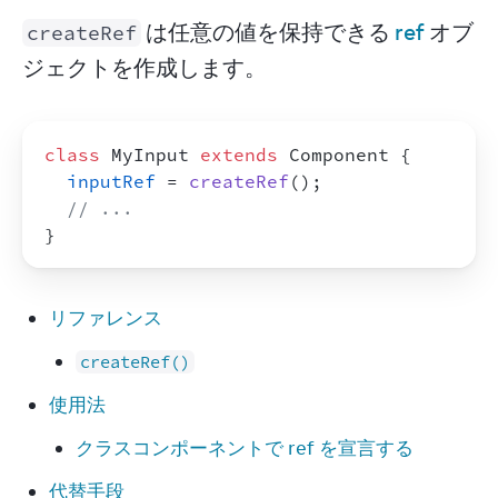
 は任意の値を保持できる 
ref
 オブ
createRef
ジェクトを作成します。
class
 MyInput 
extends
Component
{
inputRef
 = 
createRef
(
)
;
// ...
}
リファレンス
createRef()
使用法
クラスコンポーネントで ref を宣言する
代替手段