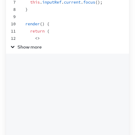
7
this
.
inputRef
.
current
.
focus
(
)
;
8
}
9
10
render
(
)
{
11
return
(
12
<
>
13
<
input
ref
=
{
this
.
inputRef
}
/>
Show more
14
<
button
onClick
=
{
this
.
handleClick
}
>
15
          Focus the input
16
</
button
>
17
</
>
18
)
;
19
}
20
}
21