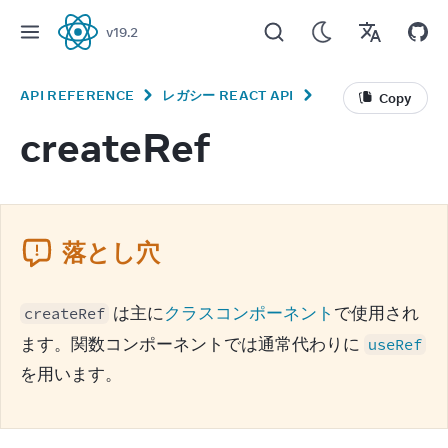
v
19.2
React
API REFERENCE
レガシー REACT API
Copy
createRef
落とし穴
 は主に
クラスコンポーネント
で使用され
createRef
ます。関数コンポーネントでは通常代わりに 
useRef
を用います。