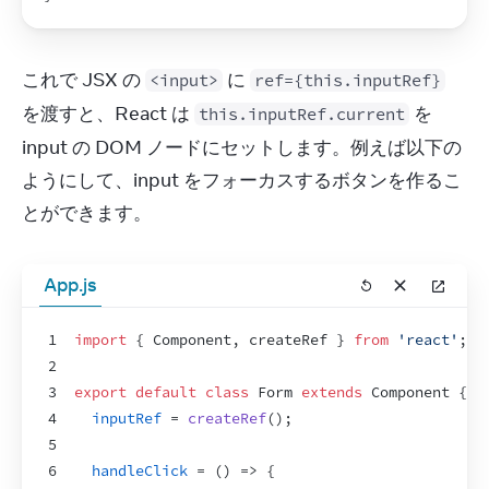
これで JSX の 
 に 
<input>
ref={this.inputRef}
を渡すと、React は 
 を 
this.inputRef.current
input の DOM ノードにセットします。例えば以下の
ようにして、input をフォーカスするボタンを作るこ
とができます。
App.js
1
import
{
Component
,
createRef
}
from
'react'
;
2
3
export
default
class
 Form 
extends
Component
{
4
inputRef
 = 
createRef
(
)
;
5
6
handleClick
 = 
(
)
=>
{