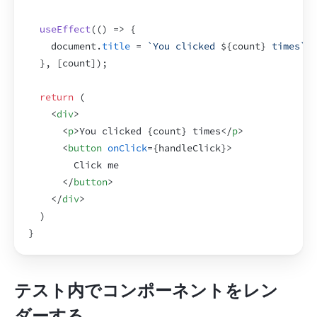
useEffect
(
(
)
=>
{
document
.
title
 = 
`You clicked 
${
count
}
 times`
;
}
,
[
count
]
)
;
return
(
<
div
>
<
p
>
You clicked 
{
count
}
 times
</
p
>
<
button
onClick
=
{
handleClick
}
>
        Click me
</
button
>
</
div
>
)
}
テスト内でコンポーネントをレン
ダーする