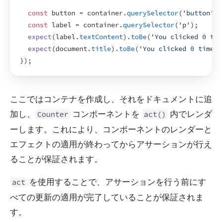
const
button
 = 
container
.
querySelector
(
'button'
)
;
const
label
 = 
container
.
querySelector
(
'p'
)
;
expect
(
label
.
textContent
)
.
toBe
(
'You clicked 0 tim
expect
(
document
.
title
)
.
toBe
(
'You clicked 0 times'
}
)
;
ここではコンテナを作成し、それをドキュメントに追
加し、
 コンポーネントを 
 内でレンダ
Counter
act()
ーします。これにより、コンポーネントのレンダーと
エフェクトの適用が終わってからアサーションが行え
ることが保証されます。
 を使用することで、アサーションを行う前にす
act
べての更新の適用が完了していることが保証されま
す。