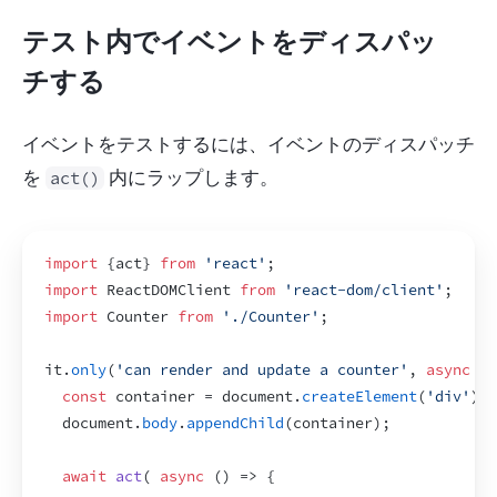
テスト内でイベントをディスパッ
チする
イベントをテストするには、イベントのディスパッチ
を 
 内にラップします。
act()
import
{
act
}
from
'react'
;
import
ReactDOMClient
from
'react-dom/client'
;
import
Counter
from
'./Counter'
;
it
.
only
(
'can render and update a counter'
,
async
(
)
const
container
 = 
document
.
createElement
(
'div'
)
;
document
.
body
.
appendChild
(
container
)
;
await
act
(
async
(
)
=>
{