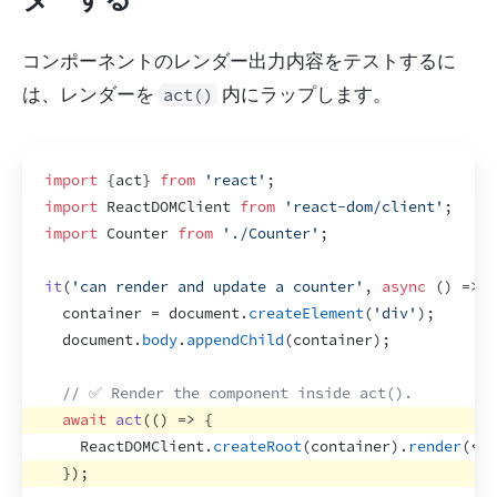
コンポーネントのレンダー出力内容をテストするに
は、レンダーを 
 内にラップします。
act()
import
{
act
}
from
'react'
;
import
ReactDOMClient
from
'react-dom/client'
;
import
Counter
from
'./Counter'
;
it
(
'can render and update a counter'
,
async
(
)
=>
{
container
 = 
document
.
createElement
(
'div'
)
;
document
.
body
.
appendChild
(
container
)
;
// ✅ Render the component inside act().
await
act
(
(
)
=>
{
ReactDOMClient
.
createRoot
(
container
)
.
render
(
<
Co
}
)
;