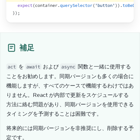
expect
(
container
.
querySelector
(
'button'
)
)
.
toBeDis
}
)
;
補足
 を 
 および 
 関数と一緒に使用する
act
await
async
ことをお勧めします。同期バージョンも多くの場合に
機能しますが、すべてのケースで機能するわけではあ
りません。React が内部で更新をスケジュールする
方法に絡む問題があり、同期バージョンを使用できる
タイミングを予測することは困難です。
将来的には同期バージョンを非推奨にし、削除する予
定です。