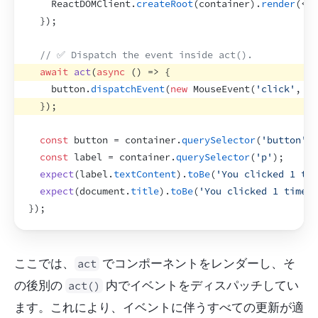
ReactDOMClient
.
createRoot
(
container
)
.
render
(
<
Co
}
)
;
// ✅ Dispatch the event inside act().
await
act
(
async
(
)
=>
{
button
.
dispatchEvent
(
new
MouseEvent
(
'click'
,
{
}
)
;
const
button
 = 
container
.
querySelector
(
'button'
)
;
const
label
 = 
container
.
querySelector
(
'p'
)
;
expect
(
label
.
textContent
)
.
toBe
(
'You clicked 1 tim
expect
(
document
.
title
)
.
toBe
(
'You clicked 1 times'
}
)
;
ここでは、
 でコンポーネントをレンダーし、そ
act
の後別の 
 内でイベントをディスパッチしてい
act()
ます。これにより、イベントに伴うすべての更新が適