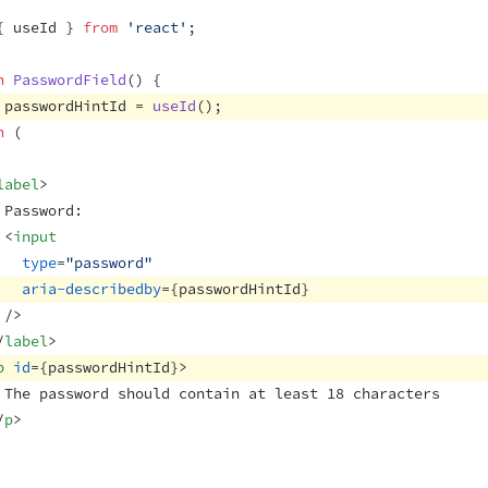
{
useId
}
from
'react'
;
n
PasswordField
(
)
{
passwordHintId
 = 
useId
(
)
;
n
(
label
>
 Password:
<
input
type
=
"password"
aria-describedby
=
{
passwordHintId
}
/>
/
label
>
p
id
=
{
passwordHintId
}
>
 The password should contain at least 18 characters
/
p
>