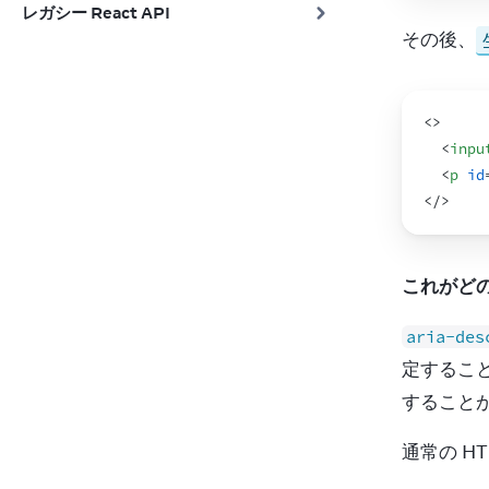
レガシー React API
その後、
<
>
<
inpu
<
p
id
</
>
これがど
aria-des
定するこ
すること
通常の H