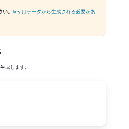
さい。
key はデータから生成される必要があ
成
 を生成します。