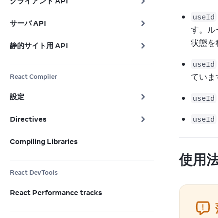
クライアント API
useId
サーバ API
す。ル
状態を
静的サイト用 API
useId
ていま
React Compiler
設定
useId
Directives
useId
Compiling Libraries
使用
React DevTools
React Performance tracks