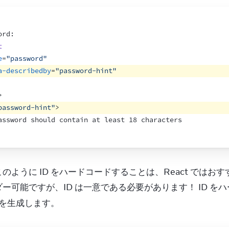
ord:
t
e
=
"password"
a-describedby
=
"password-hint"
>
password-hint"
>
assword should contain at least 18 characters
のように ID をハードコードすることは、React では
ー可能ですが、ID は一意である必要があります！ ID を
D を生成します。