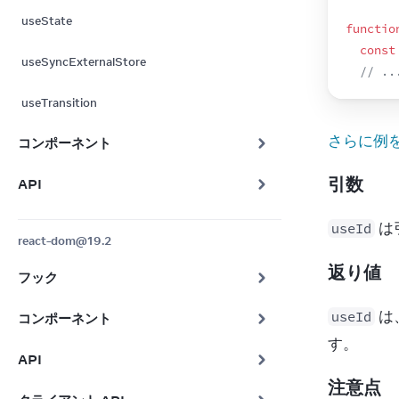
useState
functio
const
useSyncExternalStore
// ..
useTransition
さらに例
コンポーネント
引数
API
 
useId
react-dom@19.2
返り値
フック
 
useId
コンポーネント
す。
API
注意点