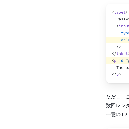
<
label
>
  Passw
<
inpu
typ
ari
/>
</
label
<
p
id
=
"
  The p
</
p
>
ただし、こ
数回レンダ
一意の I