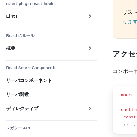
eslint-plugin-react-hooks
リスト
Lints
りま
React のルール
概要
アクセ
React Server Components
コンポー
サーバコンポーネント
サーバ関数
import
ディレクティブ
functio
const
// ..
レガシー API