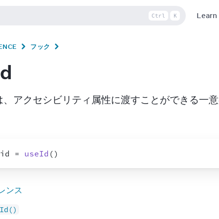
Learn
Ctrl
K
ENCE
フック
Id
 は、アクセシビリティ属性に渡すことができる一意の I
id
 = 
useId
(
)
レンス
Id()