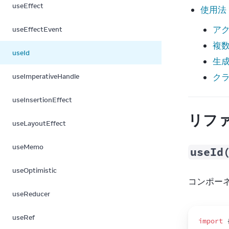
useEffect
使用法
アク
useEffectEvent
複数
useId
生成
クラ
useImperativeHandle
useInsertionEffect
リフ
useLayoutEffect
useMemo
useId
useOptimistic
コンポー
useReducer
useRef
import