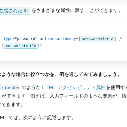
生成された ID
 をさまざまな属性に渡すことができます。
t
type
=
"password"
aria-describedby
=
{
passwordHintId
}
/>
=
{
passwordHintId
}
>
のような場合に役立つかを、例を通してみてみましょう。
 のような 
HTML アクセシビリティ属性
を使用す
cribedby
とができます。例えば、入力フィールドのような要素が、段
ができます。
TML では、次のように記述します。