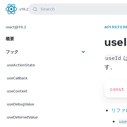
Search
v
19.2
React
react@19.2
API REFER
use
概要
フック
useId
useActionState
す。
useCallback
const
useContext
useDebugValue
リファ
useDeferredValue
use