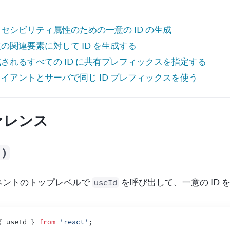
セシビリティ属性のための一意の ID の生成
の関連要素に対して ID を生成する
されるすべての ID に共有プレフィックスを指定する
イアントとサーバで同じ ID プレフィックスを使う
ァレンス
()
ネントのトップレベルで 
 を呼び出して、一意の ID
useId
{
useId
}
from
'react'
;