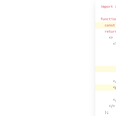
import
functio
const
retur
<
>
<
       
<
<
       
<
</
>
)
;