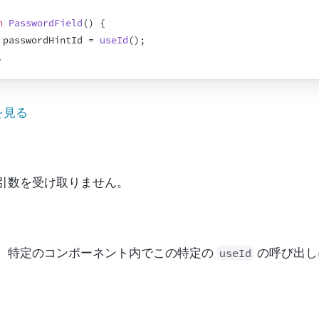
n
PasswordField
(
)
{
passwordHintId
 = 
useId
(
)
;
.
を見る
は引数を受け取りません。
は、特定のコンポーネント内でこの特定の 
 の呼び出し
useId