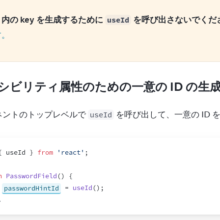
内の key を生成するために 
 を呼び出さないでくだ
useId
す。
シビリティ属性のための一意の ID の生
ネントのトップレベルで 
 を呼び出して、一意の ID
useId
{
useId
}
from
'react'
;
n
PasswordField
(
)
{
passwordHintId
 = 
useId
(
)
;
.