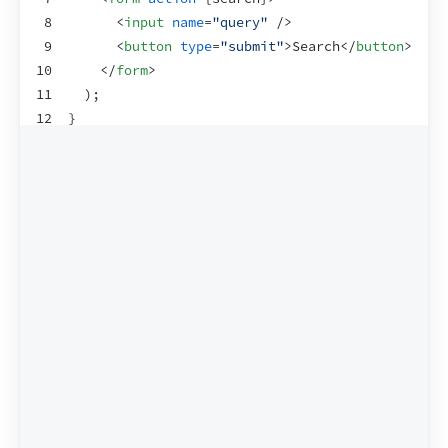
8
<
input
name
=
"query"
/>
9
<
button
type
=
"submit"
>
Search
</
button
>
10
</
form
>
11
)
;
12
}
13