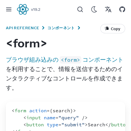
v
19.2
React
API REFERENCE
コンポーネント
Copy
<form>
ブラウザ組み込みの 
 コンポーネント
<form>
を利用することで、情報を送信するためのイ
ンタラクティブなコントロールを作成できま
す。
<
form
action
=
{
search
}
>
<
input
name
=
"query"
/>
<
button
type
=
"submit"
>
Search
</
button