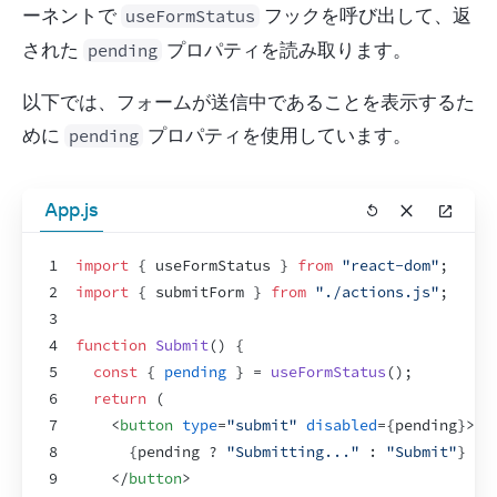
ーネントで 
 フックを呼び出して、返
useFormStatus
された 
 プロパティを読み取ります。
pending
以下では、フォームが送信中であることを表示するた
めに 
 プロパティを使用しています。
pending
App.js
1
import
{
useFormStatus
}
from
"react-dom"
;
2
import
{
submitForm
}
from
"./actions.js"
;
3
4
function
Submit
(
)
{
5
const
{
pending
}
 = 
useFormStatus
(
)
;
6
return
(
7
<
button
type
=
"submit"
disabled
=
{
pending
}
>
8
{
pending
 ? 
"Submitting..."
 : 
"Submit"
}
9
</
button
>