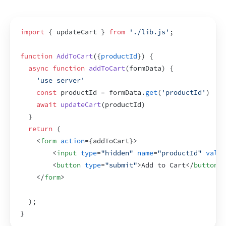
import
{
updateCart
}
from
'./lib.js'
;
function
AddToCart
(
{
productId
}
)
{
async
function
addToCart
(
formData
)
{
'use server'
const
productId
 = 
formData
.
get
(
'productId'
)
await
updateCart
(
productId
)
}
return
(
<
form
action
=
{
addToCart
}
>
<
input
type
=
"hidden"
name
=
"productId"
value
<
button
type
=
"submit"
>
Add to Cart
</
button
>
</
form
>
)
;
}