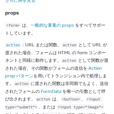
さらに例を見る
props
 は、
一般的な要素の props
 をすべてサポー
<form>
トしています。
：URL または関数。
 として URL が
action
action
渡された場合、フォームは HTML の form コンポー
ネントと同様に動作します。
 として関数が渡
action
された場合、その関数がフォームの送信を 
Action 
prop パターン
を用いてトランジション内で処理しま
す。
 に渡された関数は非同期でもよく、送信
action
されたフォームの 
FormData
 を唯一の引数として呼
び出されます。
 は、
、
action
<button>
<input 
、または 
type="submit">
<input type="image">