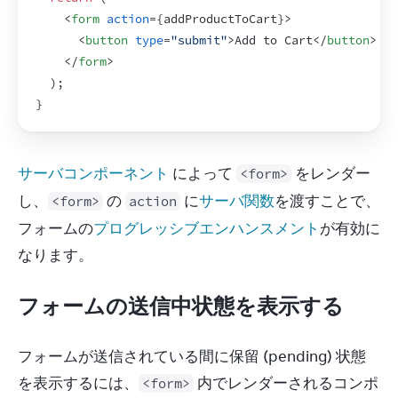
<
form
action
=
{
addProductToCart
}
>
<
button
type
=
"submit"
>
Add to Cart
</
button
>
</
form
>
)
;
}
サーバコンポーネント
 によって 
 をレンダー
<form>
し、
 の 
 に
サーバ関数
を渡すことで、
<form>
action
フォームの
プログレッシブエンハンスメント
が有効に
なります。
フォームの送信中状態を表示する
フォームが送信されている間に保留 (pending) 状態
を表示するには、
 内でレンダーされるコンポ
<form>