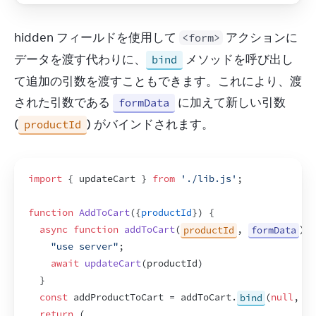
hidden フィールドを使用して 
 アクションに
<form>
データを渡す代わりに、
 メソッドを呼び出し
bind
て追加の引数を渡すこともできます。これにより、渡
された引数である 
 に加えて新しい引数 
formData
(
) がバインドされます。
productId
import
{
updateCart
}
from
'./lib.js'
;
function
AddToCart
(
{
productId
}
)
{
async
function
addToCart
(
productId
,
formData
)
{
"use server"
;
await
updateCart
(
productId
)
}
const
addProductToCart
 = 
addToCart
.
bind
(
null
,
p
return
(