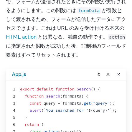
で、フォームが送信されたときにその関数が実行され
るようにします。この関数には 
 が引数と
formData
して渡されるため、フォームが送信したデータにアク
セスできます。これは URL のみを受け付ける本来の 
HTML action
 とは異なる、独自の動作です。
action
に指定された関数が成功した後、非制御のフィールド
要素はすべてリセットされます。
App.js
1
export
default
function
Search
(
)
{
2
function
search
(
formData
)
{
3
const
query
 = 
formData
.
get
(
"query"
)
;
4
alert
(
`You searched for '
${
query
}
'`
)
;
5
}
6
return
(
7
<
form
action
=
{
search
}
>