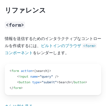
リファレンス
<form>
情報を送信するためのインタラクティブなコントロー
ルを作成するには、
ビルトインのブラウザ 
<form>
コンポーネント
をレンダーします。
<
form
action
=
{
search
}
>
<
input
name
=
"query"
/>
<
button
type
=
"submit"
>
Search
</
button
>
</
form
>