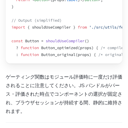
}
// Output (simplified)
import
{
shouldUseCompiler
}
from
'./src/utils/feat
const
Button
 = 
shouldUseCompiler
(
)
  ? 
function
Button_optimized
(
props
)
{
/* compiled 
  : 
function
Button_original
(
props
)
{
/* original v
ゲーティング関数はモジュール評価時に一度だけ評価
されることに注意してください。JS バンドルがパー
ス・評価された時点でコンポーネントの選択が固定さ
れ、ブラウザセッションが持続する間、静的に維持さ
れます。