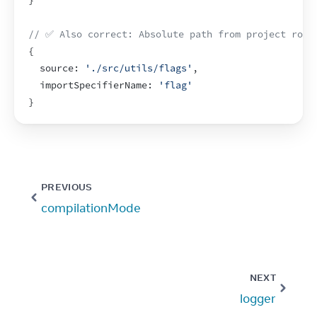
}
// ✅ Also correct: Absolute path from project root
{
  source
:
'./src/utils/flags'
,
importSpecifierName
:
'flag'
}
PREVIOUS
compilationMode
NEXT
logger