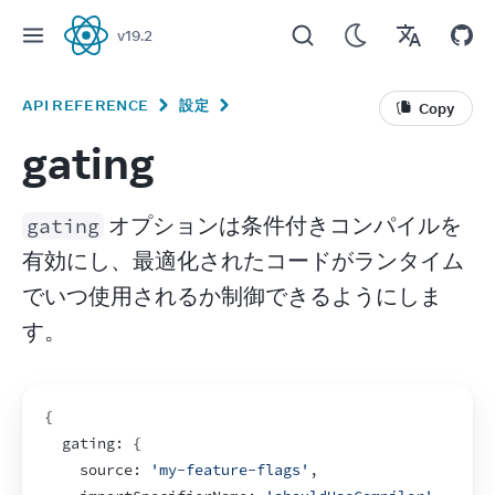
v
19.2
React
API REFERENCE
設定
Copy
gating
 オプションは条件付きコンパイルを
gating
有効にし、最適化されたコードがランタイム
でいつ使用されるか制御できるようにしま
す。
{
  gating
:
{
    source
:
'my-feature-flags'
,