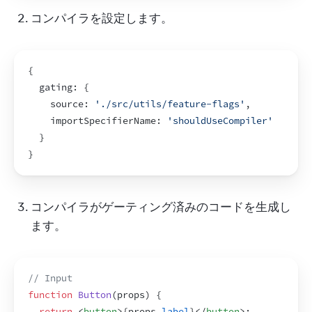
コンパイラを設定します。
{
  gating
:
{
    source
:
'./src/utils/feature-flags'
,
importSpecifierName
:
'shouldUseCompiler'
}
}
コンパイラがゲーティング済みのコードを生成し
ます。
// Input
function
Button
(
props
)
{
return
<
button
>
{
props
.
label
}
</
button
>
;