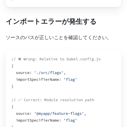
インポートエラーが発生する
ソースのパスが正しいことを確認してください。
// ❌ Wrong: Relative to babel.config.js
{
  source
:
'./src/flags'
,
importSpecifierName
:
'flag'
}
// ✅ Correct: Module resolution path
{
  source
:
'@myapp/feature-flags'
,
importSpecifierName
:
'flag'